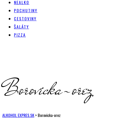
NEALKO
POCHUTINY
CESTOVINY
ŠALÁTY
PIZZA
Borovicka-orez
ALKOHOL EXPRES.SK
>
Borovicka-orez