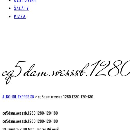
ŠALÁTY
PIZZA
cq5dam.wesssb.1
ALKOHOL EXPRES.SK
>
cq5dam.wesssb.1280.1280-120×180
cq5dam.wesssb.1280.1280-120×180
cq5dam.wesssb.1280.1280-120×180
19. januára 2018
Mgr. Ondrej Miškovič