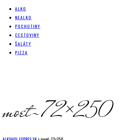
ALKO
NEALKO
POCHUTINY
CESTOVINY
ŠALÁTY
PIZZA
moet-72×250
ALKOHOL EXPRES.SK
>
moet-72×250