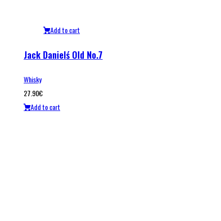
Add to cart
Jack Danielś Old No.7
Whisky
27.90
€
Add to cart