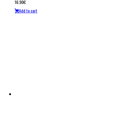
16.90
€
Add to cart