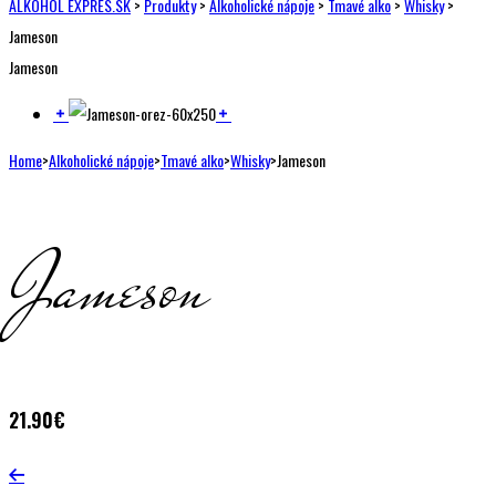
ALKOHOL EXPRES.SK
>
Produkty
>
Alkoholické nápoje
>
Tmavé alko
>
Whisky
>
Jameson
Jameson
Home
>
Alkoholické nápoje
>
Tmavé alko
>
Whisky
>
Jameson
Jameson
21.90
€