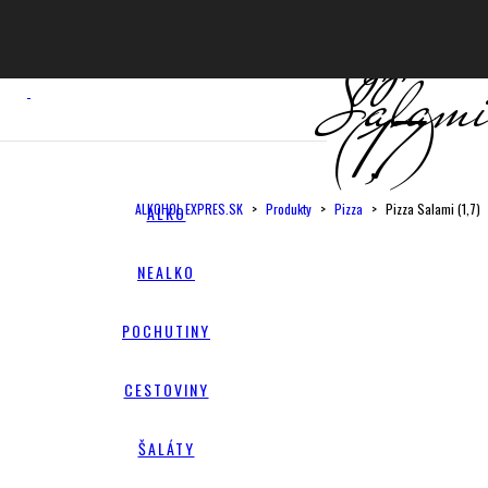
Pizza
Salam
(1,7)
ALKOHOL EXPRES.SK
>
Produkty
>
Pizza
>
Pizza Salami (1,7)
ALKO
NEALKO
POCHUTINY
CESTOVINY
ŠALÁTY